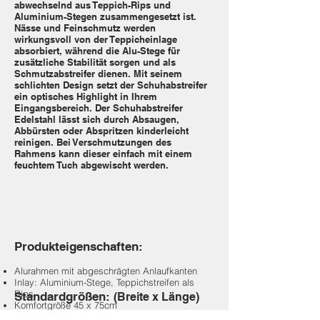
abwechselnd aus Teppich-Rips und
Aluminium-Stegen zusammengesetzt ist.
Nässe und Feinschmutz werden
wirkungsvoll von der Teppicheinlage
absorbiert, während die Alu-Stege für
zusätzliche Stabilität sorgen und als
Schmutzabstreifer dienen. Mit seinem
schlichten Design setzt der Schuhabstreifer
ein optisches Highlight in Ihrem
Eingangsbereich. Der Schuhabstreifer
Edelstahl lässt sich durch Absaugen,
Abbürsten oder Abspritzen kinderleicht
reinigen. Bei Verschmutzungen des
Rahmens kann dieser einfach mit einem
feuchtem Tuch abgewischt werden.
Produkteigenschaften:
Alurahmen mit abgeschrägten Anlaufkanten
Inlay: Aluminium-Stege, Teppichstreifen als
Rips
Standardgrößen:
(Breite x Länge)
Komfortgröße 45 x 75cm
Gesamthöhe ca. 2 cm