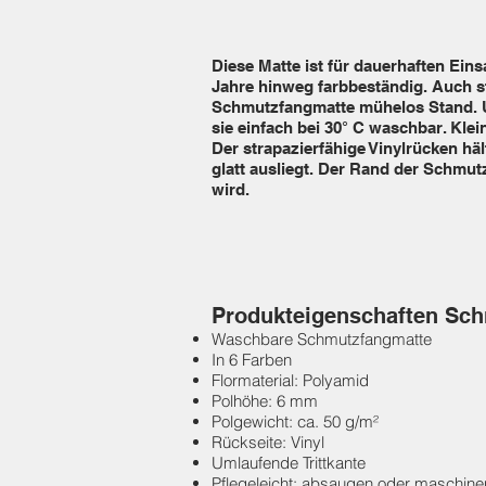
Diese Matte ist für dauerhaften Ein
Jahre hinweg farbbeständig. Auch s
Schmutzfangmatte mühelos Stand. Un
sie einfach bei 30° C waschbar. Kl
Der strapazierfähige Vinylrücken häl
glatt ausliegt. Der Rand der Schmut
wird.
Produkteigenschaften Sc
Waschbare Schmutzfangmatte
In 6 Farben
Flormaterial: Polyamid
Polhöhe: 6 mm
Polgewicht: ca. 50 g/m²
Rückseite: Vinyl
Umlaufende Trittkante
Pflegeleicht: absaugen oder maschin